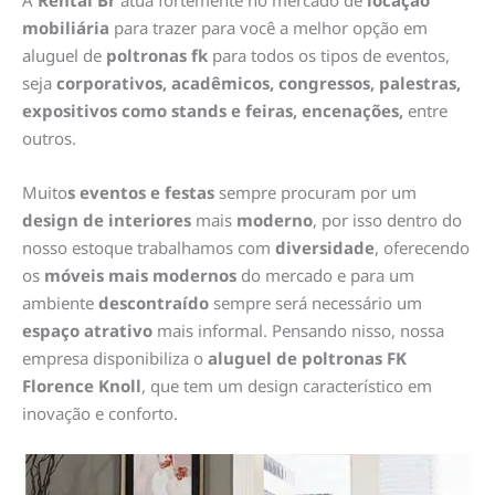
A
Rental Br
atua fortemente no mercado de
locação
mobiliária
para trazer para você a melhor opção em
aluguel de
poltronas fk
para todos os tipos de eventos,
seja
corporativos, acadêmicos, congressos, palestras,
expositivos como stands e feiras, encenações,
entre
outros.
Muito
s eventos e festas
sempre procuram por um
design de interiores
mais
moderno
, por isso dentro do
nosso estoque trabalhamos com
diversidade
, oferecendo
os
móveis mais modernos
do mercado e para um
ambiente
descontraído
sempre será necessário um
espaço atrativo
mais informal. Pensando nisso, nossa
empresa disponibiliza o
aluguel de poltronas FK
Florence Knoll
, que tem um design característico em
inovação e conforto.