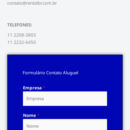
contato@rentalbr.com.br
TELEFONES:
11 2208-3803
11 2232-6450
Formulário Contato Aluguel
Empresa
*
Nome
*