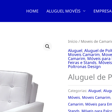
HOME
ALUGUEL MOVÉIS
EMPRESA
Início
/
Moveis de Camar
Aluguel
,
Aluguel de Pol
Moveis Camarim
,
Move
Camarim
,
Móveis para
Feiras e Stands
,
Móveis
Poltronas Design
Aluguel de P
Categorias:
Aluguel
,
Alug
Móveis
,
Moveis Camarim
Camarim
,
Móveis para E
Stands
,
Móveis para Palc