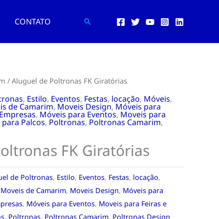
CONTATO
Pesquisar
im
/ Aluguel de Poltronas FK Giratórias
tronas
,
Estilo
,
Eventos
,
Festas
,
locação
,
Móveis
,
is de Camarim
,
Moveis Design
,
Móveis para
 Empresas
,
Móveis para Eventos
,
Moveis para
 para Palcos
,
Poltronas
,
Poltronas Camarim
,
oltronas FK Giratórias
uel de Poltronas
,
Estilo
,
Eventos
,
Festas
,
locação
,
,
Moveis de Camarim
,
Moveis Design
,
Móveis para
mpresas
,
Móveis para Eventos
,
Moveis para Feiras e
os
,
Poltronas
,
Poltronas Camarim
,
Poltronas Design