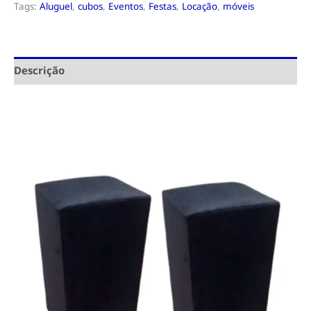
Tags:
Aluguel
,
cubos
,
Eventos
,
Festas
,
Locação
,
móveis
Descrição