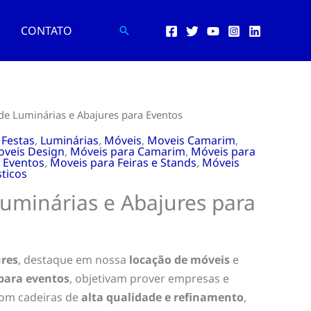
CONTATO
Pesquisar
de Luminárias e Abajures para Eventos
,
Festas
,
Luminárias
,
Móveis
,
Moveis Camarim
,
veis Design
,
Móveis para Camarim
,
Móveis para
 Eventos
,
Moveis para Feiras e Stands
,
Móveis
ticos
Luminárias e Abajures para
ures
, destaque em nossa
locação de móveis
e
para eventos
, objetivam prover empresas e
com cadeiras de
alta qualidade e refinamento
,