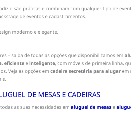
rodízio são práticas e combinam com qualquer tipo de even
backstage de eventos e cadastramentos.
esign moderno e elegante.
res – saiba de todas as opções que disponibilizamos em
al
a
,
eficiente
e
inteligente
, com móveis de primeira linha, 
ários. Veja as opções em
cadeira secretária para alugar
em n
is.
LUGUEL DE MESAS E CADEIRAS
 todas as suas necessidades em
aluguel de mesas
e
alugue