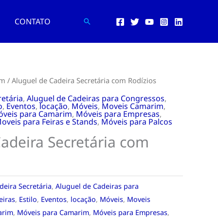
CONTATO
Pesquisar
im
/ Aluguel de Cadeira Secretária com Rodízios
retária
,
Aluguel de Cadeiras para Congressos
,
o
,
Eventos
,
locação
,
Móveis
,
Moveis Camarim
,
veis para Camarim
,
Móveis para Empresas
,
oveis para Feiras e Stands
,
Móveis para Palcos
adeira Secretária com
deira Secretária
,
Aluguel de Cadeiras para
eiras
,
Estilo
,
Eventos
,
locação
,
Móveis
,
Moveis
arim
,
Móveis para Camarim
,
Móveis para Empresas
,