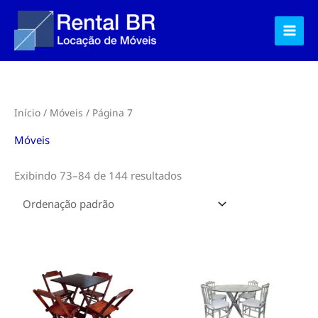
Ir
para
o
conteúdo
Início
/
Móveis
/ Página 7
Móveis
Exibindo 73–84 de 144 resultados