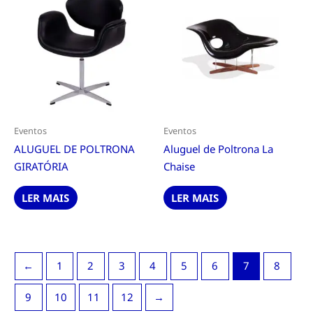
Eventos
Eventos
ALUGUEL DE POLTRONA
Aluguel de Poltrona La
GIRATÓRIA
Chaise
LER MAIS
LER MAIS
←
1
2
3
4
5
6
7
8
9
10
11
12
→