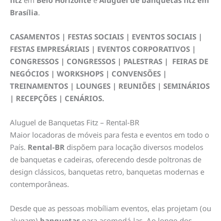
fitz
em
Belo Horizonte
e
Aluguel de banquetas fitz em
Brasília
.
CASAMENTOS | FESTAS SOCIAIS | EVENTOS SOCIAIS |
FESTAS EMPRESÁRIAIS | EVENTOS CORPORATIVOS |
CONGRESSOS | CONGRESSOS | PALESTRAS | FEIRAS DE
NEGÓCIOS | WORKSHOPS | CONVENSÕES |
TREINAMENTOS | LOUNGES | REUNIÕES | SEMINÁRIOS
| RECEPÇÕES | CENÁRIOS.
Aluguel de Banquetas Fitz – Rental-BR
Maior locadoras de móveis para festa e eventos em todo o
País.
Rental-BR
dispõem para locação diversos modelos
de banquetas e cadeiras, oferecendo desde poltronas de
design clássicos, banquetas retro, banquetas modernas e
contemporâneas.
Desde que as pessoas mobíliam eventos, elas projetam (ou
alugam)
banquetas
para acomodá-las. Ao longo dos