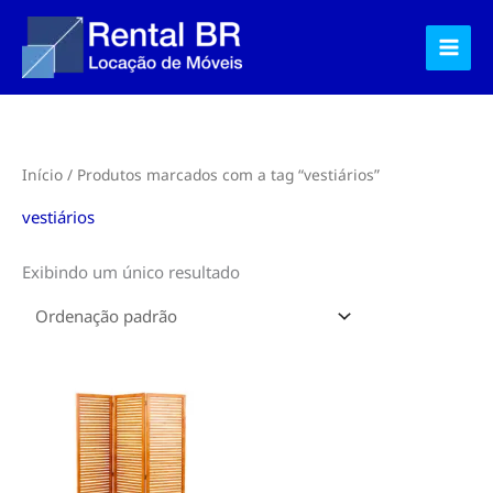
Ir
para
o
conteúdo
Início
/ Produtos marcados com a tag “vestiários”
vestiários
Exibindo um único resultado